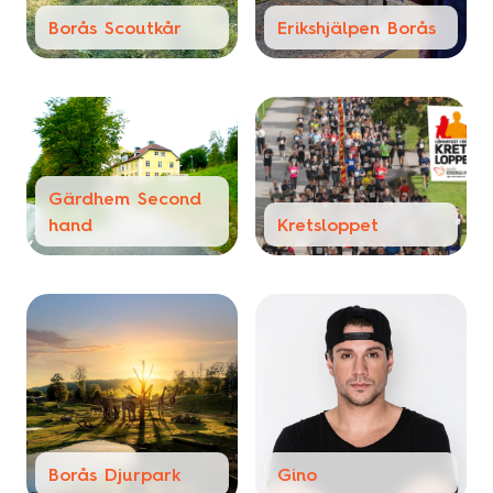
Borås Scoutkår
Erikshjälpen Borås
Gärdhem Second
hand
Kretsloppet
Borås Djurpark
Gino