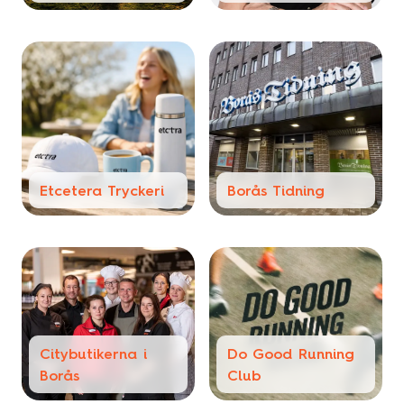
Etcetera Tryckeri
Borås Tidning
Citybutikerna i
Do Good Running
Borås
Club