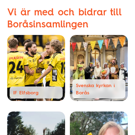
Vi är med och bidrar till
Boråsinsamlingen
Svenska kyrkan i
IF Elfsborg
Borås