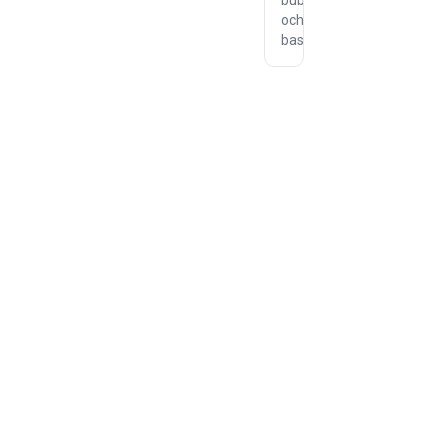
bubbelpoolen
och
bastun.