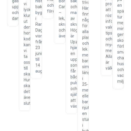
gästkonferensier,
historien
Borås
säkerhet
trivas.
vi
prova
och
en
uppträdande
bakom
Camping
och
Här
lyckas
att
föreläsningar.
spänn
och
byggnaderna
–
massor
finns
klura
rösta
tur
dans
i
lek,
av
något
ut
inför
med
Ramnaparken.
skratt
skratt.
för
den
valet,
minitå
Dagliga
och
Höghöjdsbanan
alla,
hemliga
tipspromena
genom
visningar
äventyr!
är
plaska
koden
och
skogen
från
Upzones
och
kan
mycket
förbi
23
hjärta,
lek
vi
mer.
små
juni
en
med
ta
Alla
charmi
till
upplevelse
barnen,
oss
är
hus
14
som
simma
till
välkomna.
och
augusti.
får
längder
skatten.
vackra
både
i
Hur
miljöer.
puls
25-
ska
och
metersbassängen
detta
självkänsla
eller
äventyr
att
bara
sluta!!?
växa.
njut
en
stund
i