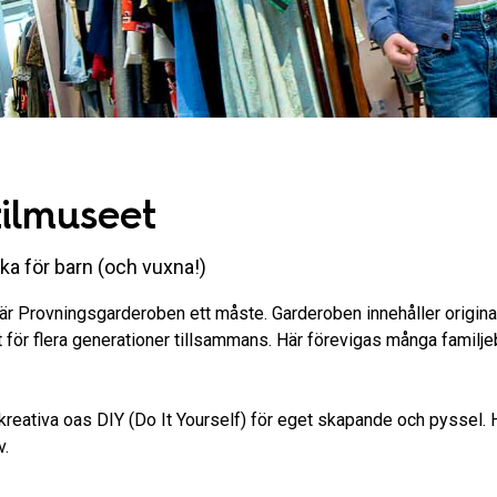
tilmuseet
ka för barn (och vuxna!)
å är Provningsgarderoben ett måste. Garderoben innehåller origina
et för flera generationer tillsammans. Här förevigas många familje
 kreativa oas DIY (Do It Yourself) för eget skapande och pyssel. 
v.