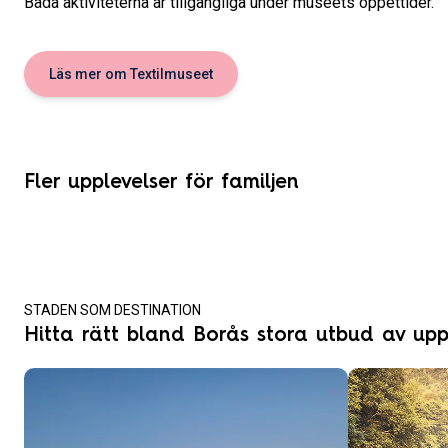
Båda aktiviteterna är tillgängliga under museets öppettider.
Läs mer om Textilmuseet
Fler upplevelser för familjen
Navet Science Center
Stadsparksbadet
Leos lekland
Borås Djurpark
Alidebergsbadet
STADEN SOM DESTINATION
Hitta rätt bland Borås stora utbud av upp