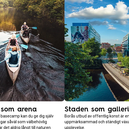
 som arena
Staden som galleri
basecamp kan du ge dig själv
Borås utbud av offentlig konst är en
gar såväl som välbehövlig
uppmärksammad och ständigt väx
r det aldrig långt till naturen.
upplevelse.