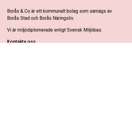
Borås & Co är ett kommunalt bolag som samägs av
Borås Stad och Borås Näringsliv.
Vi är miljödiplomerade enligt Svensk Miljöbas.
Kontakta oss
Österlånggatan 17
503 31 Borås
info@boras.com
033-35 70 90
Org.nr: 556784-7719
BORAS.COM
ANDRA SIDOR
Borås & Co
Borås Convention Bureau
Kontakta oss
Borås Stad