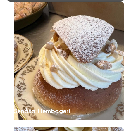
Senåsa Hembageri