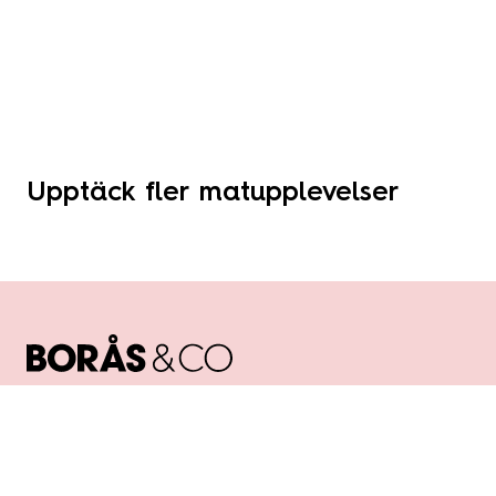
Upptäck fler matupplevelser
Borås & Co är ett kommunalt bolag som samägs av
Borås Stad och Borås Näringsliv.
Vi är miljödiplomerade enligt Svensk Miljöbas.