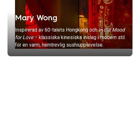
Mary Wong
Inspirerad av 60-talets Hongkong och
In the Mood
for Love
– klassiska kinesiska inslag i modern stil
för en varm, hemtrevlig sushiupplevelse.