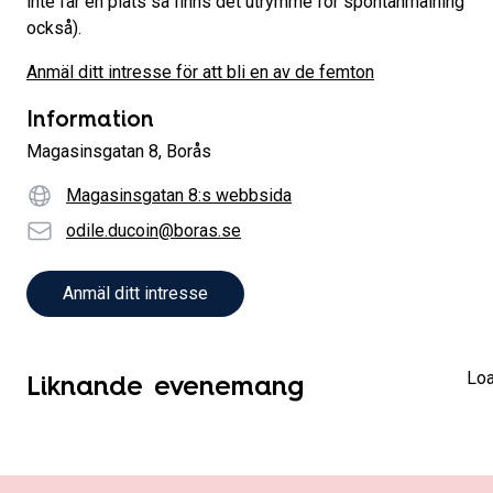
inte får en plats så finns det utrymme för spontanmålning
också).
Anmäl ditt intresse för att bli en av de femton
Information
Magasinsgatan 8, Borås
Webbplatsadress
Magasinsgatan 8:s webbsida
E-Post
odile.ducoin@boras.se
Anmäl ditt intresse
Liknande evenemang
Loa