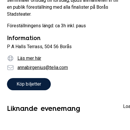
semifinaler onsdag till torsdag, bjuds allmänheten in till
en publik föreställning med alla finalister på Borås
Stadsteater.
Föreställningens längd: ca 3h inkl. paus
Information
P A Halls Terrass, 504 56 Borås
Webbplatsadress
Läs mer här
E-Post
annabirgenius@telia.com
Köp biljetter
Liknande evenemang
Loa