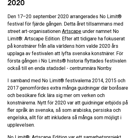
2020
Den 17–20 september 2020 arrangerades No Limit®
festival för fjärde gången. Detta året tillsammans med
street art-organisationen
Artscape
under namnet No
Limit®: Artscape Edition. Efter att tidigare ha fokuserat
på konstnärer från alla världens hörn valde 2020 års
upplaga av festivalen att lyfta svenska konstnärer. För
första gången i No Limits® historia flyttades festivalen
också till en enda stadsdel - centrumnära Norrby.
I samband med No Limit® festivalerna 2014, 2015 och
2017 genomfördes extra många guidningar där boråsare
och besökare fick lära sig mer om verken och
konstnärerna. Nytt för 2020 var att guidningar erbjöds på
fler språk än svenska, så som arabiska, persiska och
engelska, allt för att inkludera så många som möjligt i
upplevelsen.
No Limit®: Artscape Edition var ett samarbetsprojekt