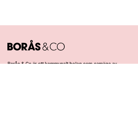
Borås & Co är ett kommunalt bolag som samägs av
Borås Stad och Borås Näringsliv.
Vi är miljödiplomerade enligt Svensk Miljöbas.
Kontakta oss
Österlånggatan 17
503 31 Borås
info@boras.com
033-35 70 90
Org.nr: 556784-7719